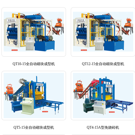
QT10-15全自动砌块成型机
QT12-15全自动砌块成型机
QT5-15全自动砌块成型机
QT4-15A型免烧砖机