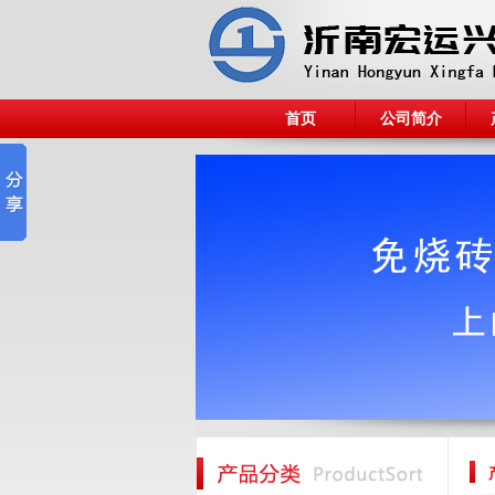
首页
公司简介