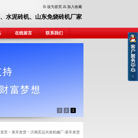
设为首页
加入收藏
、
水泥砖机
、
山东免烧砖机厂家
具
在线留言
联系我们
：
首页
>
装车发货
>
沂南宏运兴发机械厂-装车发货