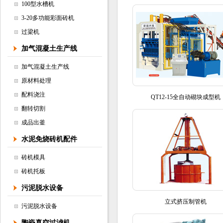
100型水槽机
3-20多功能彩面砖机
过梁机
加气混凝土生产线
加气混凝土生产线
原材料处理
配料浇注
QT12-15全自动砌块成型机
翻转切割
成品出釜
水泥免烧砖机配件
砖机模具
砖机托板
污泥脱水设备
立式挤压制管机
污泥脱水设备
陶瓷真空过滤机