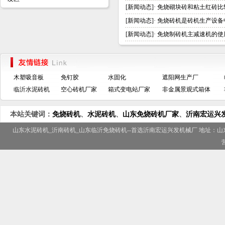
[
新闻动态
]·
免烧砌块砖和粘土红砖比
[
新闻动态
]·
免烧砖机是砖机生产设备
[
新闻动态
]·
免烧制砖机主减速机的使
木塑吸音板
免钉胶
水固化
遮阳网生产厂
临沂水泥砖机
空心砖机厂家
箱式变电站厂家
非金属景观式箱体
本站关键词：
免烧砖机
、
水泥砖机
、
山东免烧砖机厂家
、
沂南宏运兴
山东水泥砖机
_
沂南砖机
_
山东临沂免烧砖机
--首选
沂南宏运兴发机械厂
地址：山