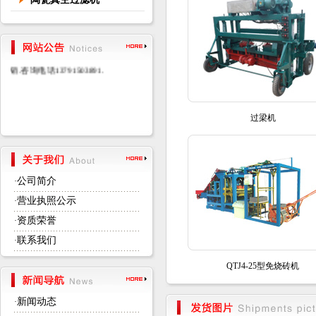
沂南宏运兴发机械厂是专业生产销
售免烧砖机设备,水泥砖机,小型免烧
砖机,制砖机的山东免烧砖机生产厂
家,产品质量可靠,性能稳定,厂价直
销.咨询电话13791503891.
过梁机
公司简介
·
营业执照公示
·
资质荣誉
·
联系我们
·
QTJ4-25型免烧砖机
新闻动态
·