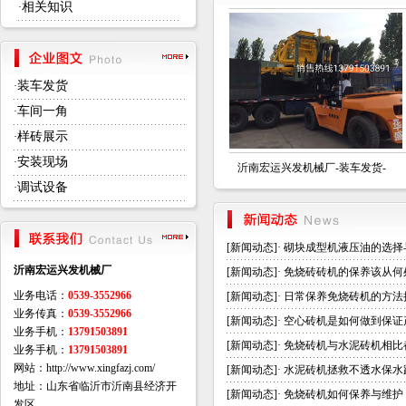
相关知识
·
装车发货
·
车间一角
·
样砖展示
·
安装现场
·
沂南宏运兴发机械厂-装车发货-
沂南宏运兴发机械厂-装车发货-
调试设备
·
[
新闻动态
]·
砌块成型机液压油的选择
沂南宏运兴发机械厂
[
新闻动态
]·
免烧砖砖机的保养该从何
业务电话：
0539-3552966
[
新闻动态
]·
日常保养免烧砖机的方法
业务传真：
0539-3552966
[
新闻动态
]·
空心砖机是如何做到保证
业务手机：
13791503891
[
新闻动态
]·
免烧砖机与水泥砖机相比
业务手机：
13791503891
网站：http://www.xingfazj.com/
[
新闻动态
]·
水泥砖机拯救不透水保水
地址：山东省临沂市沂南县经济开
[
新闻动态
]·
免烧砖机如何保养与维护
发区